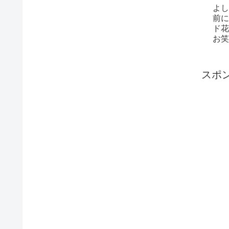
よし
前に
ド花
お笑
催さ
スポ