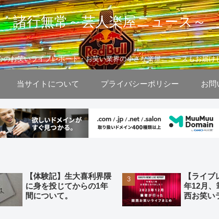
諸行無常～芸人楽屋ニュース～
心のお笑いライブレポート・お笑い業界の小さな楽屋ニュースもお届け
当サイトについて
プライバシーポリシー
お問
【体験記】生大喜利界隈
【ライブレ
に身を投じてからの1年
年12月
間について。
西お笑い