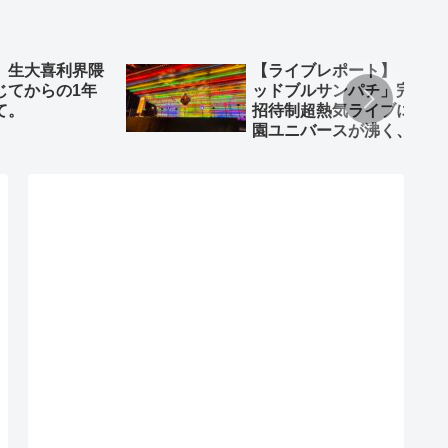
】生大喜利界隈
【ライブレポート】「レ
じてからの1年
ッドブルサンパチ」完全
て。
招待制超熱気ライブに味
園ユニバースが沸く、沸
く！