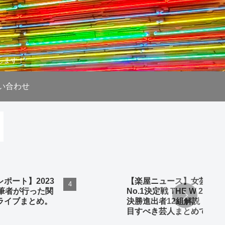
します！
い合わせ
ポート】2023
【楽屋ニュース】女芸人
、筆者が行った関
No.1決定戦 THE W 2023
ライブまとめ。
決勝進出者12組解説！注
目すべき芸人まとめてみ
ました