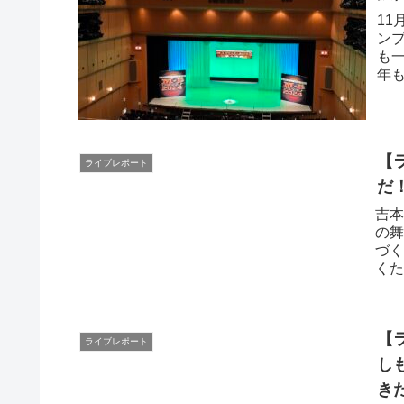
11
ン
も
年
ぇ。
【
ライブレポート
だ
吉本
の舞
づく
くた
なん
【
ライブレポート
し
き