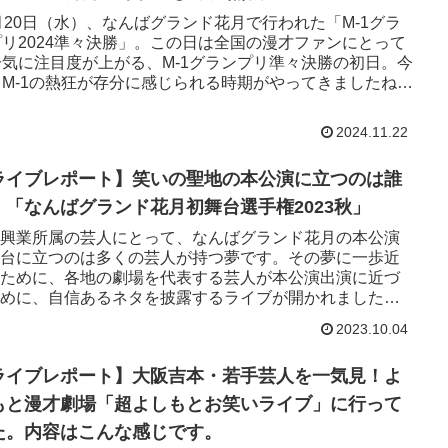
月20日（水）、なんばグランド花月で行われた「M-1グラ
プリ2024準々決勝」。この日は全国の漫才ファンにとって
一気に注目度が上がる、M-1グランプリ準々決勝の初日。今
もM-1の熱狂が存分に感じられる時期がやってきましたね
今回...
2024.11.22
ライブレポート】笑いの聖地の本公演に立つのは誰
！「なんばグランド花月初舞台選手権2023秋」
興業所属の芸人にとって、なんばグランド花月の本公演
台に立つのは多くの芸人が持つ夢です。その夢に一歩近
ために、各地の劇場を代表する芸人が本公演出演に近づ
めに、自信あるネタを披露するライブが開かれました。
ばグランド花月の本公...
2023.10.04
ライブレポート】大阪吉本・若手芸人を一気見！よ
もと漫才劇場「超よしもとお笑いライブ」に行って
た。内容はこんな感じです。