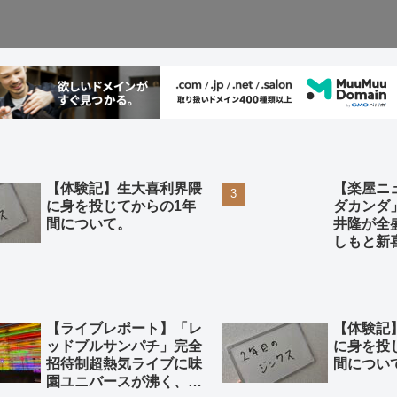
【体験記】生大喜利界隈
【楽屋ニ
に身を投じてからの1年
ダカンダ
間について。
井隆が全
しもと新
り返って
【ライブレポート】「レ
【体験記
ッドブルサンパチ」完全
に身を投
招待制超熱気ライブに味
間につい
園ユニバースが沸く、沸