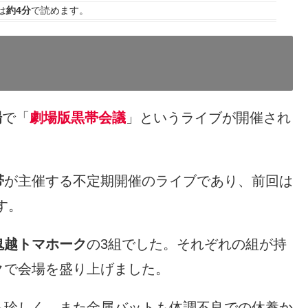
は
約4分
で読めます。
場
で「
劇場版黒帯会議
」というライブが開催され
帯
が主催する不定期開催のライブであり、前回は
す。
鬼越トマホーク
の3組でした。それぞれの組が持
クで会場を盛り上げました。
も珍しく、また金属バットも体調不良での休養か