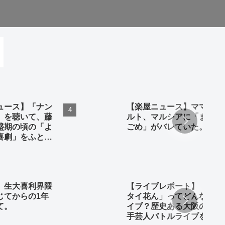
ュース】「ナン
【楽屋ニュース】ママタ
」を聴いて、藤
ルト、マルシアに「まー
盛期の頃の「よ
ごめ」がバレていた。
喜劇」をふと振
みた。
】生大喜利界隈
【ライブレポート】「キ
じてからの1年
タイ花ん」ってどんなラ
て。
イブ？歴史ある大阪の若
手芸人バトルライブを徹