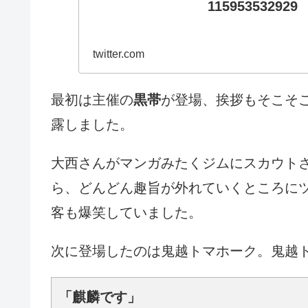
115953532929
twitter.com
最初は主催の
黒帯
が登場、挨拶もそこそ
露しました。
大西さんがマンガみたくジムにスカウト
ら、どんどん趣旨が外れていくところに
客も爆笑していました。
次に登場したのは鬼越トマホーク。鬼越
「麒麟です」