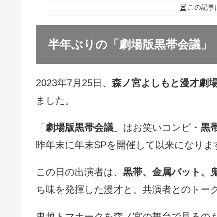
この記事
半年ぶりの「劇場版黒帯会議」
2023年7月25日、
森ノ宮よしもと漫才劇
ました。
「
劇場版黒帯会議
」はお笑いコンビ・
黒
昨年末に年末SPを開催して以来になりま
この日の出演者は、
黒帯、金属バット、
ち味を発揮した漫才と、共演者とのトー
鬼越トマホークを森ノ宮の舞台で見るの