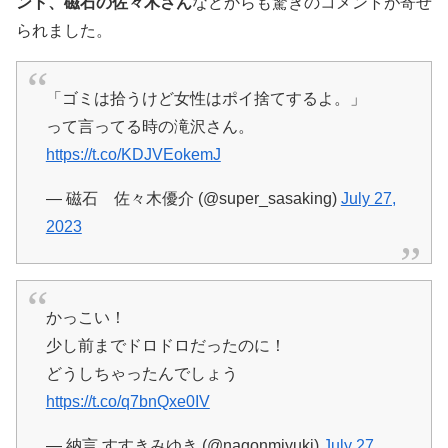
ント、磁石の佐々木さん
などからも驚きのコメントが寄せ
られました。
「ゴミは拾うけど女性はポイ捨てするよ。」
って言ってる時の滝沢さん。
https://t.co/KDJVEokemJ
— 磁石 佐々木優介 (@super_sasaking)
July 27,
2023
かっこい！
少し前までドロドロだったのに！
どうしちゃったんでしょう
https://t.co/q7bnQxe0IV
— 納言 すすきみゆき (@nagonmiyuki)
July 27,