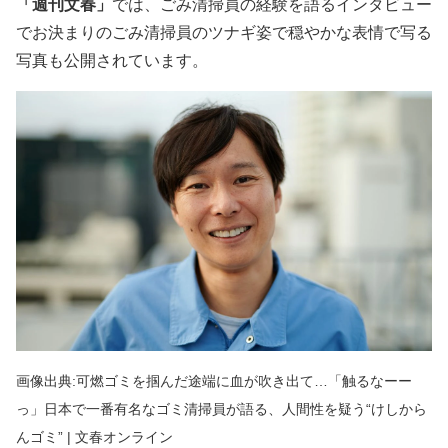
「週刊文春」
では、ごみ清掃員の経験を語るインタビュー
でお決まりのごみ清掃員のツナギ姿で穏やかな表情で写る
写真も公開されています。
画像出典:可燃ゴミを掴んだ途端に血が吹き出て…「触るなーー
っ」日本で一番有名なゴミ清掃員が語る、人間性を疑う“けしから
んゴミ” | 文春オンライン