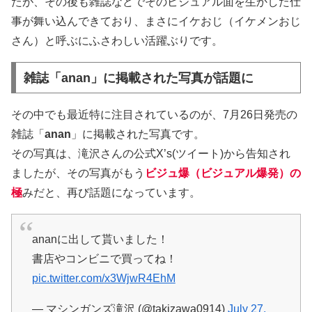
たが、その後も雑誌などでそのビジュアル面を生かした仕
事が舞い込んできており、まさにイケおじ（イケメンおじ
さん）と呼ぶにふさわしい活躍ぶりです。
雑誌「anan」に掲載された写真が話題に
その中でも最近特に注目されているのが、7月26日発売の
雑誌「
anan
」に掲載された写真です。
その写真は、滝沢さんの公式X’s(ツイート)から告知され
ましたが、その写真がもう
ビジュ爆（ビジュアル爆発）の
極
みだと、再び話題になっています。
ananに出して貰いました！
書店やコンビニで買ってね！
pic.twitter.com/x3WjwR4EhM
— マシンガンズ滝沢 (@takizawa0914)
July 27,