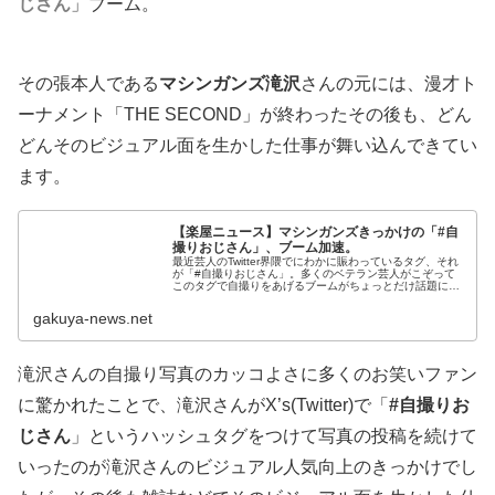
じさん
」ブーム。
その張本人である
マシンガンズ滝沢
さんの元には、漫才ト
ーナメント「THE SECOND」が終わったその後も、どん
どんそのビジュアル面を生かした仕事が舞い込んできてい
ます。
【楽屋ニュース】マシンガンズきっかけの「#自
撮りおじさん」、ブーム加速。
最近芸人のTwitter界隈でにわかに賑わっているタグ、それ
が「#自撮りおじさん」。多くのベテラン芸人がこぞって
このタグで自撮りをあげるブームがちょっとだけ話題にな
っています。このブームの発端は、『THE SECOND〜漫
才トーナメント〜』...
gakuya-news.net
滝沢さんの自撮り写真のカッコよさに多くのお笑いファン
に驚かれたことで、滝沢さんがX’s(Twitter)で「
#自撮りお
じさん
」というハッシュタグをつけて写真の投稿を続けて
いったのが滝沢さんのビジュアル人気向上のきっかけでし