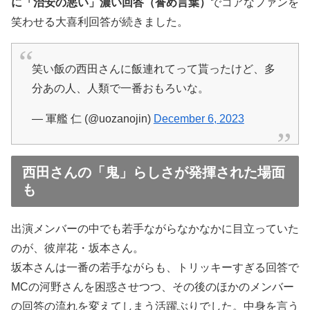
に「治安の悪い」濃い回答（誉め言葉）
でコアなファンを
笑わせる大喜利回答が続きました。
笑い飯の西田さんに飯連れてって貰ったけど、多
分あの人、人類で一番おもろいな。
— 軍艦 仁 (@uozanojin)
December 6, 2023
西田さんの「鬼」らしさが発揮された場面
も
出演メンバーの中でも若手ながらなかなかに目立っていた
のが、彼岸花・坂本さん。
坂本さんは一番の若手ながらも、トリッキーすぎる回答で
MCの河野さんを困惑させつつ、その後のほかのメンバー
の回答の流れを変えてしまう活躍ぶりでした。中身を言う