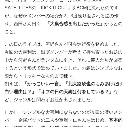
SATELLITESの「KICK IT OUT」をBGMに流れたのです
が、なぜかメンバーの紹介が2、3度繰り返される謎の作
り。西田さん曰く、
「大集合感を出したかった」
からとの
こと。
この日のライブは、河野さんが司会進行役を務めました。
今回の大喜利は、出演メンバーが考えて持ち寄ったお題の
中から河野さんがランダムに引き、それに芸人たちが回答
するという形式で進めていきました。お題はシンプルなお
題からトリッキーなものまで様々。
例えば、
「かっこいい一言」「北大路欣也のもみあげだけ
白い理由は？」「オフの日の天狗は何をしている？」
な
ど、ジャンルは問わずお題が出されました。
しかし、シンプルな大喜利にならないのが今回の濃いメン
バー。金属バットの二人や軍艦・仁さんをはじめ、
基本的