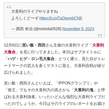
大喜利のライブやりますね
よろしくどーぞ
https://t.co/7aOwxvbCN6
— 西田 幸治 (@nishida0528)
November 9, 2023
12月6日に
笑い飯・西田
さん主催の大喜利ライブ「
大喜利
大集合
」を見に行ってきました。本日はサブタイトルに
「
ハゲ・ヒゲ・ロン毛大集合
」とつく通り、見た目がトレ
ードマークの芸人を多くゲストに迎え、大喜利合戦が繰り
広げられました。
笑い飯・西田さんといえば、「IPPONグランプリ」や
「座王」でもその大喜利力の高さから「
大喜利の鬼
」と呼
ばれる大喜利強者。いったいどんな強烈な大喜利ライブだ
ったのでしょうか。今日はそのライブのレポートをお届け