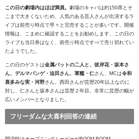
この日の劇場内はほぼ満員。
劇場のキャパは約150席とそ
こまで大きくないため、人気のある芸人さんが出演するラ
イブは前売り時点で早々と完売することが多いです。開催
情報は、こまめに確認することをお勧めします。この日の
ライブも当日券はなく、前売り時点ですべて売り切れてい
たようでした。
この日のゲストは
金属バットの二人と、彼岸花・坂本さ
ん、デルマパンゲ・迫田さん、軍艦・仁
さん、MCは
令和
喜多みな実・河野
さん。西田さんが芸歴20年以上なのに
対し、仁さんと坂本さんは芸歴２年目。非常に芸歴の幅が
広いメンバーとなりました。
フリーダムな大喜利回答の連続
開演時はオープニングムービーがBOOM BOOM