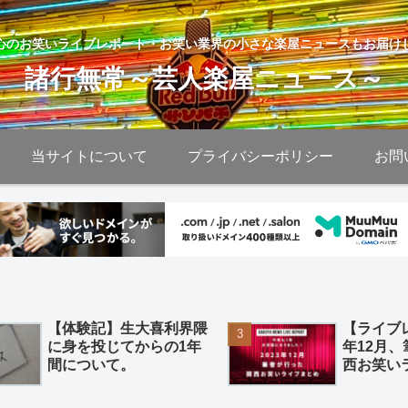
心のお笑いライブレポート・お笑い業界の小さな楽屋ニュースもお届け
諸行無常～芸人楽屋ニュース～
当サイトについて
プライバシーポリシー
お問
【体験記】生大喜利界隈
【ライブレ
に身を投じてからの1年
年12月
間について。
西お笑い