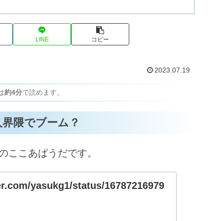
LINE
コピー
2023.07.19
は
約4分
で読めます。
人界隈でブーム？
のここあぱうだです。
ter.com/yasukg1/status/16787216979