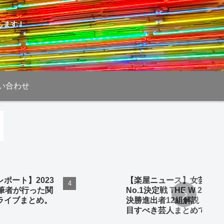
します！
い合わせ
ポート】2023
【楽屋ニュース】女芸人
、筆者が行った関
No.1決定戦 THE W 2023
ライブまとめ。
決勝進出者12組解説！注
目すべき芸人まとめてみ
ました