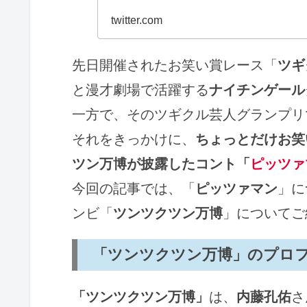
twitter.com
先日開催されたお笑い賞レース「
ツギ
と漫才劇場で活躍する
ナイチンゲール
一方で、そのツギクル芸人グランプリ
それをきっかけに、
ちょっとだけお笑
ツン万博が披露したコント「
ピッツァ
今回の記事では、「
ピッツァマン
」に
ンビ「
ツンツクツン万博
」についてご
「ツンツクツン万博」のプロ
「ツンツクツン万博」
は、
内藤孔佑
さ