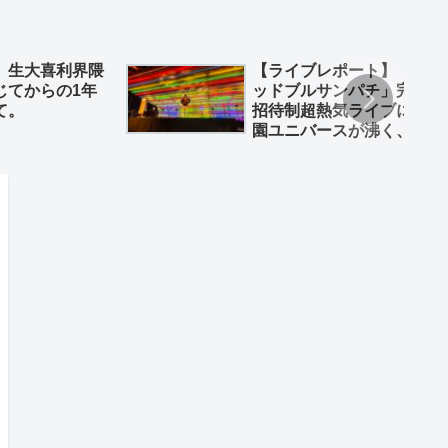
】生大喜利界隈
【ライブレポート】「レ
じてからの1年
ッドブルサンパチ」完全
て。
招待制超熱気ライブに味
園ユニバースが沸く、沸
く！