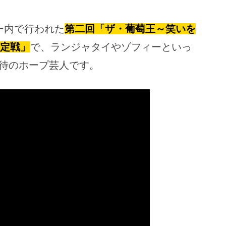
ー内で行われた
第二回「ザ・葡萄王～笑いを
決定戦」
で、ランジャタイやゾフィーといっ
待のホープ芸人です。