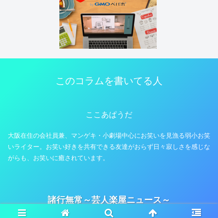
このコラムを書いてる人
ここあぱうだ
大阪在住の会社員兼、マンゲキ・小劇場中心にお笑いを見漁る弱小お笑
いライター。お笑い好きを共有できる友達がおらず日々寂しさを感じな
がらも、お笑いに癒されています。
諸行無常～芸人楽屋ニュース～
© 2023 諸行無常～芸人楽屋ニュース～.