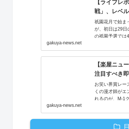
【ライブレポ
戦」、レベル
祇園花月で始まっ
が、初日は29
の祇園予選では
gakuya-news.net
阪・祇園出場者
す...
【楽屋ニュース
注目すべき即
お笑い界賞レー
くの漫才師がエ
れるのが、M-
gakuya-news.net
ピン芸人同士の
人もユニ...