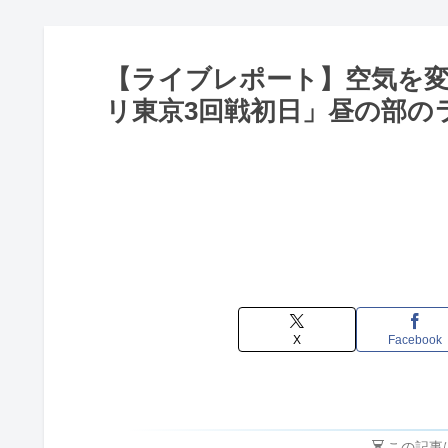
「深海魚」のライブレポ
とともに
【ライブレポート】空気を変
リ東京3回戦初日」昼の部の
X
Facebook
この記事