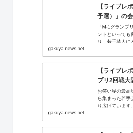
【ライブレポ
予選）」の会
「M-1グラン
ントといっても
リ。若手芸人に
gakuya-news.net
敗退しても予選
にも影響...
【ライブレポ
プリ2回戦大
お笑い界の最高
ら集まった若手
り広げています。
gakuya-news.net
も狭き門ではあ
ってい...