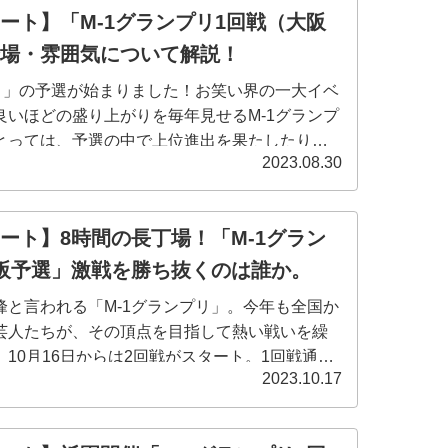
ート】「M-1グランプリ1回戦（大阪
場・雰囲気について解説！
プリ」の予選が始まりました！お笑い界の一大イベ
良いほどの盛り上がりを毎年見せるM-1グランプ
とっては、予選の中で上位進出を果たしたり、
2023.08.30
動画などで爪痕を残すことはその後のブレイク
ート】8時間の長丁場！「M-1グラン
阪予選」激戦を勝ち抜くのは誰か。
峰と言われる「M-1グランプリ」。今年も全国か
芸人たちが、その頂点を目指して熱い戦いを繰
10月16日からは2回戦がスタート。1回戦通過
2023.10.17
りますが、ここからますます審査はシビアにな