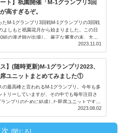
ート】祇園開催「M-1グランプリ3回
が高すぎるぞ。
たM-1グランプリ3回戦M-1グランプリの3回戦
日のよしもと祇園花月から始まりました。この日
40組の漫才師が出場し、厳正な審査の末、大
2023.11.01
の中から準々決勝進出者が11月1日に発表されま
】(随時更新)M-1グランプリ2023、
席ユニットまとめてみました①
スの最高峰と言われるM-1グランプリ。今年も多
ントリーしていますが、その中でも毎年注目さ
1グランプリのために結成した即席ユニットです。
2023.08.02
ユニットのみならず、近年では芸人以外の著名
目次