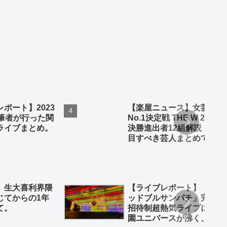
ポート】2023
【楽屋ニュース】女芸人
、筆者が行った関
No.1決定戦 THE W 2023
ライブまとめ。
決勝進出者12組解説！注
目すべき芸人まとめてみ
ました
】生大喜利界隈
【ライブレポート】「レ
じてからの1年
ッドブルサンパチ」完全
て。
招待制超熱気ライブに味
園ユニバースが沸く、沸