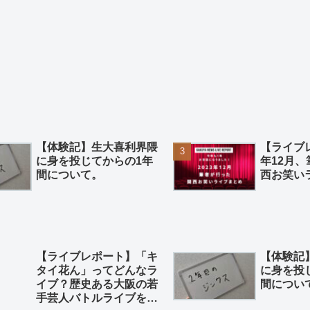
【体験記】生大喜利界隈
【ライブレ
に身を投じてからの1年
年12月
間について。
西お笑い
【ライブレポート】「キ
【体験記
タイ花ん」ってどんなラ
に身を投
イブ？歴史ある大阪の若
間につい
手芸人バトルライブを徹